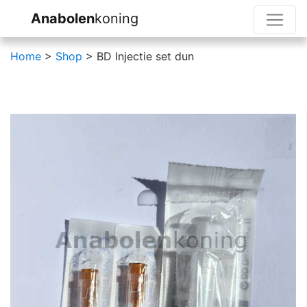
Anabolen
koning
Home
>
Shop
> BD Injectie set dun