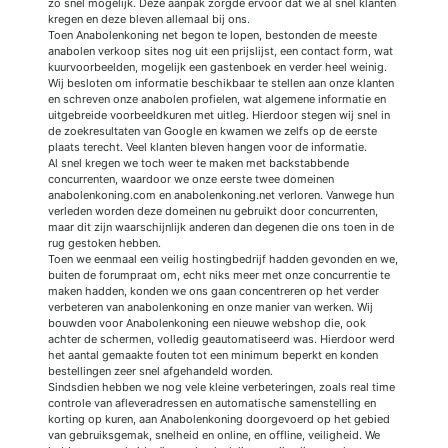
zo snel mogelijk. Deze aanpak zorgde ervoor dat we al snel klanten
kregen en deze bleven allemaal bij ons.
Toen Anabolenkoning net begon te lopen, bestonden de meeste
anabolen verkoop sites nog uit een prijslijst, een contact form, wat
kuurvoorbeelden, mogelijk een gastenboek en verder heel weinig.
Wij besloten om informatie beschikbaar te stellen aan onze klanten
en schreven onze anabolen profielen, wat algemene informatie en
uitgebreide voorbeeldkuren met uitleg. Hierdoor stegen wij snel in
de zoekresultaten van Google en kwamen we zelfs op de eerste
plaats terecht. Veel klanten bleven hangen voor de informatie.
Al snel kregen we toch weer te maken met backstabbende
concurrenten, waardoor we onze eerste twee domeinen
anabolenkoning.com en anabolenkoning.net verloren. Vanwege hun
verleden worden deze domeinen nu gebruikt door concurrenten,
maar dit zijn waarschijnlijk anderen dan degenen die ons toen in de
rug gestoken hebben.
Toen we eenmaal een veilig hostingbedrijf hadden gevonden en we,
buiten de forumpraat om, echt niks meer met onze concurrentie te
maken hadden, konden we ons gaan concentreren op het verder
verbeteren van anabolenkoning en onze manier van werken. Wij
bouwden voor Anabolenkoning een nieuwe webshop die, ook
achter de schermen, volledig geautomatiseerd was. Hierdoor werd
het aantal gemaakte fouten tot een minimum beperkt en konden
bestellingen zeer snel afgehandeld worden.
Sindsdien hebben we nog vele kleine verbeteringen, zoals real time
controle van afleveradressen en automatische samenstelling en
korting op kuren, aan Anabolenkoning doorgevoerd op het gebied
van gebruiksgemak, snelheid en online, en offline, veiligheid. We