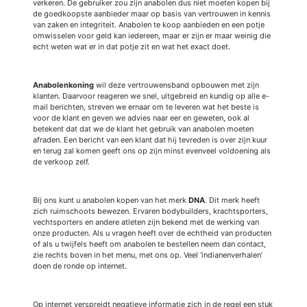
verkeren. De gebruiker zou zijn anabolen dus niet moeten kopen bij
de goedkoopste aanbieder maar op basis van vertrouwen in kennis
van zaken en integriteit. Anabolen te koop aanbieden en een potje
omwisselen voor geld kan iedereen, maar er zijn er maar weinig die
echt weten wat er in dat potje zit en wat het exact doet.
Anabolenkoning
wil deze vertrouwensband opbouwen met zijn
klanten. Daarvoor reageren we snel, uitgebreid en kundig op alle e-
mail berichten, streven we ernaar om te leveren wat het beste is
voor de klant en geven we advies naar eer en geweten, ook al
betekent dat dat we de klant het gebruik van anabolen moeten
afraden. Een bericht van een klant dat hij tevreden is over zijn kuur
en terug zal komen geeft ons op zijn minst evenveel voldoening als
de verkoop zelf.
Bij ons kunt u anabolen kopen van het merk
DNA
. Dit merk heeft
zich ruimschoots bewezen. Ervaren bodybuilders, krachtsporters,
vechtsporters en andere atleten zijn bekend met de werking van
onze producten. Als u vragen heeft over de echtheid van producten
of als u twijfels heeft om anabolen te bestellen neem dan contact,
zie rechts boven in het menu, met ons op. Veel ‘indianenverhalen’
doen de ronde op internet.
Op internet verspreidt negatieve informatie zich in de regel een stuk