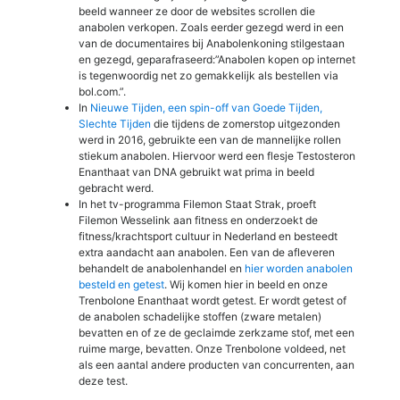
beeld wanneer ze door de websites scrollen die
anabolen verkopen. Zoals eerder gezegd werd in een
van de documentaires bij Anabolenkoning stilgestaan
en gezegd, geparafraseerd:”Anabolen kopen op internet
is tegenwoordig net zo gemakkelijk als bestellen via
bol.com.”.
In
Nieuwe Tijden, een spin-off van Goede Tijden,
Slechte Tijden
die tijdens de zomerstop uitgezonden
werd in 2016, gebruikte een van de mannelijke rollen
stiekum anabolen. Hiervoor werd een flesje Testosteron
Enanthaat van DNA gebruikt wat prima in beeld
gebracht werd.
In het tv-programma Filemon Staat Strak, proeft
Filemon Wesselink aan fitness en onderzoekt de
fitness/krachtsport cultuur in Nederland en besteedt
extra aandacht aan anabolen. Een van de afleveren
behandelt de anabolenhandel en
hier worden anabolen
besteld en getest
. Wij komen hier in beeld en onze
Trenbolone Enanthaat wordt getest. Er wordt getest of
de anabolen schadelijke stoffen (zware metalen)
bevatten en of ze de geclaimde zerkzame stof, met een
ruime marge, bevatten. Onze Trenbolone voldeed, net
als een aantal andere producten van concurrenten, aan
deze test.