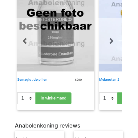
Previous
Next
Semaglutide pillen
Melanotan 2
€200
In winkelmand
In wink
Anabolenkoning reviews