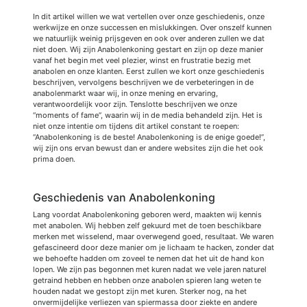
In dit artikel willen we wat vertellen over onze geschiedenis, onze
werkwijze en onze successen en mislukkingen. Over onszelf kunnen
we natuurlijk weinig prijsgeven en ook over anderen zullen we dat
niet doen. Wij zijn Anabolenkoning gestart en zijn op deze manier
vanaf het begin met veel plezier, winst en frustratie bezig met
anabolen en onze klanten. Eerst zullen we kort onze geschiedenis
beschrijven, vervolgens beschrijven we de verbeteringen in de
anabolenmarkt waar wij, in onze mening en ervaring,
verantwoordelijk voor zijn. Tenslotte beschrijven we onze
“moments of fame”, waarin wij in de media behandeld zijn. Het is
niet onze intentie om tijdens dit artikel constant te roepen:
“Anabolenkoning is de beste! Anabolenkoning is de enige goede!”,
wij zijn ons ervan bewust dan er andere websites zijn die het ook
prima doen.
Geschiedenis van Anabolenkoning
Lang voordat Anabolenkoning geboren werd, maakten wij kennis
met anabolen. Wij hebben zelf gekuurd met de toen beschikbare
merken met wisselend, maar overwegend goed, resultaat. We waren
gefascineerd door deze manier om je lichaam te hacken, zonder dat
we behoefte hadden om zoveel te nemen dat het uit de hand kon
lopen. We zijn pas begonnen met kuren nadat we vele jaren naturel
getraind hebben en hebben onze anabolen spieren lang weten te
houden nadat we gestopt zijn met kuren. Sterker nog, na het
onvermijdelijke verliezen van spiermassa door ziekte en andere