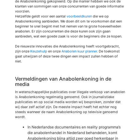
de Anabolenkoning gekopieerd. Op die manier hebben we ook de
klanten van sommigen van onze concurrenten van goede informatie
voorzien.
Hetzelfde geldt voor een aantal
voorbeeldkuren
die we op
Anabolenkoning aanbieden. We doen dit om te voorkomen dat een
beginner te snel begint met het nemen van te grote hoeveelheden
anabolen. Er zijn concurrenten die deze kuren ook zijn gaan
aanbieden, wat een goede zaak is voor de beginners die ze kopen.
De nieuwste innovaties die Anabolenkoning heeft voortgebracht,
zijn onze
Keuzehulp
en onze
Anabolen kuur planner
. De toekomst
gaat uitwijzen of deze twee dingen een impact zullen hebben of
niet.
Vermeldingen van Anabolenkoning in de
media
In wetenschappelijke publicaties over illegale verkoop van anabolen
is Anabolenkoning regelmatig genoemd. Ook in journalistieke
publicaties en op social media worden wij besproken, zonder dat
wij daar zelf actief zijn. De meeste impact heeft het echter nog
steeds wanneer de naam Anabolenkoning op televisie genoemd
wordt.
In Nederlandse documentaires en reality programma’s
die anabolenhandel in Nederland behandelen, komt
Anabolenkoning bijna altijd zeer goed herkenbaar in