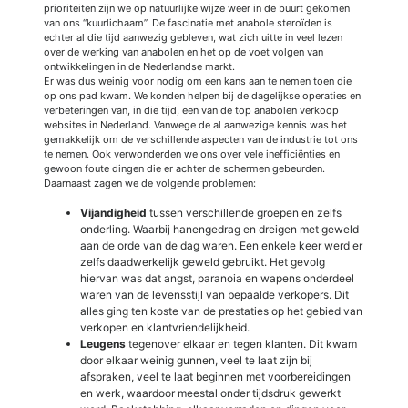
prioriteiten zijn we op natuurlijke wijze weer in de buurt gekomen
van ons “kuurlichaam”. De fascinatie met anabole steroïden is
echter al die tijd aanwezig gebleven, wat zich uitte in veel lezen
over de werking van anabolen en het op de voet volgen van
ontwikkelingen in de Nederlandse markt.
Er was dus weinig voor nodig om een kans aan te nemen toen die
op ons pad kwam. We konden helpen bij de dagelijkse operaties en
verbeteringen van, in die tijd, een van de top anabolen verkoop
websites in Nederland. Vanwege de al aanwezige kennis was het
gemakkelijk om de verschillende aspecten van de industrie tot ons
te nemen. Ook verwonderden we ons over vele inefficiënties en
gewoon foute dingen die er achter de schermen gebeurden.
Daarnaast zagen we de volgende problemen:
Vijandigheid
tussen verschillende groepen en zelfs
onderling. Waarbij hanengedrag en dreigen met geweld
aan de orde van de dag waren. Een enkele keer werd er
zelfs daadwerkelijk geweld gebruikt. Het gevolg
hiervan was dat angst, paranoia en wapens onderdeel
waren van de levensstijl van bepaalde verkopers. Dit
alles ging ten koste van de prestaties op het gebied van
verkopen en klantvriendelijkheid.
Leugens
tegenover elkaar en tegen klanten. Dit kwam
door elkaar weinig gunnen, veel te laat zijn bij
afspraken, veel te laat beginnen met voorbereidingen
en werk, waardoor meestal onder tijdsdruk gewerkt