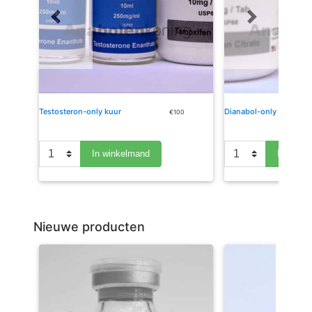
Previous
Next
Testosteron-only kuur
Dianabol-only kuur
€100
In winkelmand
In wink
Nieuwe producten