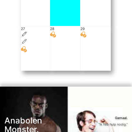
27
28
29
Anabolen
Garnaal.
"Ik heb hulp nodig."
Monster.