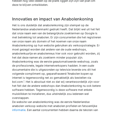
hebben nog vele ideeën op de plank liggen zijn zijn van plan om
deze te blijven ontwikkelen.
Innovaties en impact van Anabolenkoning
Het is ons duidelijk dat anabolenkoning zijn stempel op de
Nederlandse anabolenmarkt gedrukt heeft. Dat blijkt wel uit het feit
dat onze naam een van de belangrijkste zoektermen op Google is
met betrekking tot anabolen. Er zijn concurrenten die het registreren
van onze naam als domein of het noemen van onze naam
Anabolenkoning op hun website gebruiken als verkoopstrategie. Er
moet gezegd worden dat andere van de oude webshops,
anabolenkuurtje en anabolenreus hier ook voor gebruikt worden, zij
het dat deze namen als zoekterm minder populair zijn.
Anabolenkoning was de eerste geautomatiseerde webshop, zoals
de professionele, legale internetverkopers hadden. In een oude
documentaire die is uitgezonden op televisie leverde ons dit het
volgende compliment op, geparafraseerd:”Anabolen kopen op
internet is tegenwoordig net zo gemakkelijk als bestellen via
bol.com.”. Het is absoluut niet zo dat wij verantwoordelijk zijn voor
het feit dat de andere webshops dan Anabolenkoning nu ook betere
software hebben. Tegenwoordig is deze software met enkele
muisklikken te installeren, dus uiteindelijk zou iedereen wel
overstappen.
De website van anabolenkoning was de eerste Nederlandse
anabolen verkoop website met anabolen profielen en fatsoenlijke
informatie
. Een aantal concurrenten hebben daarna de teksten van